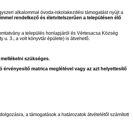
gyszeri alkalommal óvoda-iskolakezdési támogatást nyújt a
ímmel rendelkező és életvitelszerűen a településen élő
nyomtatvány a település honlapjáról és Vértesacsa Község
u. 3., a volt könyvtár épülete) is átvehető.
z mellékelni szükséges.
 érvényesítő matrica meglétével vagy az azt helyettesítő
dolgozásra, a támogatások a határozatok átvételétől számított