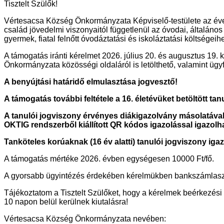
Tisztelt Szülők!
Vértesacsa Község Önkormányzata Képviselő-testülete az éves
család jövedelmi viszonyaitól függetlenül az óvodai, általáno
gyermek, fiatal felnőtt óvodáztatási és iskoláztatási költségeih
A támogatás iránti kérelmet 2026. július 20. és augusztus 19.
Önkormányzata közösségi oldaláról is letölthető, valamint ügyf
A benyújtási határidő elmulasztása jogvesztő!
A támogatás további feltétele a 16. életévüket betöltött t
A tanulói jogviszony érvényes diákigazolvány másolatával 
OKTIG rendszerből kiállított QR kódos igazolással igazolh
Tanköteles korúaknak (16 év alatti) tanulói jogviszony igaz
A támogatás mértéke 2026. évben egységesen 10000 Ft/fő.
A gyorsabb ügyintézés érdekében kérelmükben bankszámlas
Tájékoztatom a Tisztelt Szülőket, hogy a kérelmek beérkezési 
10 napon belül kerülnek kiutalásra!
Vértesacsa Község Önkormányzata nevében: