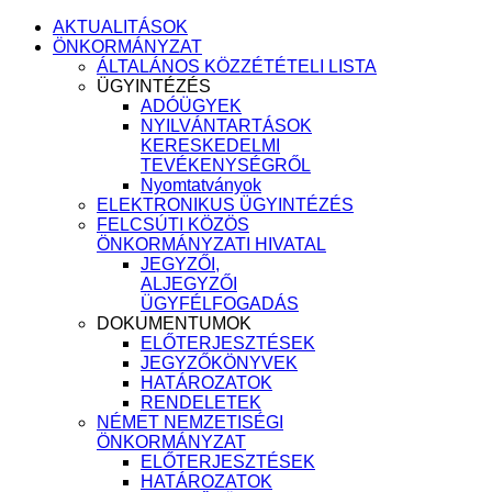
AKTUALITÁSOK
ÖNKORMÁNYZAT
ÁLTALÁNOS KÖZZÉTÉTELI LISTA
ÜGYINTÉZÉS
ADÓÜGYEK
NYILVÁNTARTÁSOK
KERESKEDELMI
TEVÉKENYSÉGRŐL
Nyomtatványok
ELEKTRONIKUS ÜGYINTÉZÉS
FELCSÚTI KÖZÖS
ÖNKORMÁNYZATI HIVATAL
JEGYZŐI,
ALJEGYZŐI
ÜGYFÉLFOGADÁS
DOKUMENTUMOK
ELŐTERJESZTÉSEK
JEGYZŐKÖNYVEK
HATÁROZATOK
RENDELETEK
NÉMET NEMZETISÉGI
ÖNKORMÁNYZAT
ELŐTERJESZTÉSEK
HATÁROZATOK