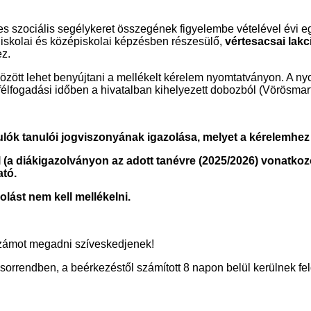
 szociális segélykeret összegének figyelembe vételével évi e
s iskolai és középiskolai képzésben részesülő,
vértesacsai lakc
ez.
 között lehet benyújtani a mellékelt kérelem nyomtatványon. A 
élfogadási időben a hivatalban kihelyezett dobozból (Vörösmarty 
anulók tanulói jogviszonyának igazolása, melyet a kérelemhe
(a diákigazolványon az adott tanévre (2025/2026) vonatkozó
ató.
olást nem kell mellékelni.
zámot megadni szíveskedjenek!
sorrendben, a beérkezéstől számított 8 napon belül kerülnek fel