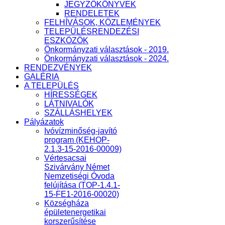
JEGYZŐKÖNYVEK
RENDELETEK
FELHÍVÁSOK, KÖZLEMÉNYEK
TELEPÜLÉSRENDEZÉSI
ESZKÖZÖK
Önkormányzati választások - 2019.
Önkormányzati választások - 2024.
RENDEZVÉNYEK
GALÉRIA
A TELEPÜLÉS
HÍRESSÉGEK
LÁTNIVALÓK
SZÁLLÁSHELYEK
Pályázatok
Ivóvízminőség-javító
program (KEHOP-
2.1.3-15-2016-00009)
Vértesacsai
Szivárvány Német
Nemzetiségi Óvoda
felújítása (TOP-1.4.1-
15-FE1-2016-00020)
Községháza
épületenergetikai
korszerűsítése