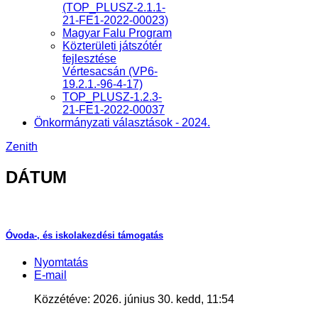
(TOP_PLUSZ-2.1.1-
21-FE1-2022-00023)
Magyar Falu Program
Közterületi játszótér
fejlesztése
Vértesacsán (VP6-
19.2.1.-96-4-17)
TOP_PLUSZ-1.2.3-
21-FE1-2022-00037
Önkormányzati választások - 2024.
Zenith
DÁTUM
Óvoda-, és iskolakezdési támogatás
Nyomtatás
E-mail
Közzétéve: 2026. június 30. kedd, 11:54