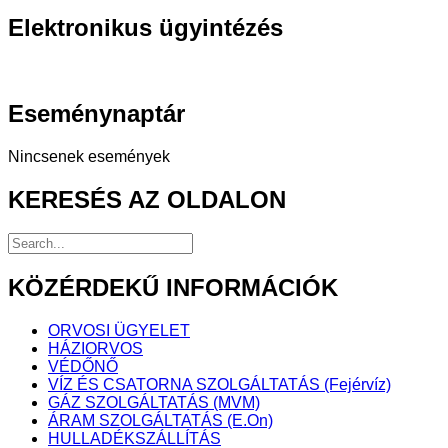
Elektronikus
ügyintézés
Eseménynaptár
Nincsenek események
KERESÉS
AZ OLDALON
KÖZÉRDEKŰ
INFORMÁCIÓK
ORVOSI ÜGYELET
HÁZIORVOS
VÉDŐNŐ
VÍZ ÉS CSATORNA SZOLGÁLTATÁS (Fejérvíz)
GÁZ SZOLGÁLTATÁS (MVM)
ÁRAM SZOLGÁLTATÁS (E.On)
HULLADÉKSZÁLLÍTÁS