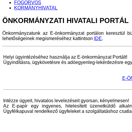
FOGORVOS
KORMÁNYHIVATAL
ÖNKORMÁNYZATI
HIVATALI PORTÁL
Önkormányzatunk az E-önkormányzat portálon keresztül biz
lehetőségeinek megismeréséhez kattintson
IDE
.
Helyi ügyintézéséhez használja az E-önkormányzat Portált!
Ügyindításra, ügykövetésre és adóegyenleg-lekérdezésre egy
E-Ö
Intézze ügyeit, hivatalos levelezéseit gyorsan, kényelmesen!
Az E-papír egy ingyenes, hitelesített üzenetküldő alkal
Ügyfélkapuval rendelkező ügyfeleket a szolgáltatáshoz csatla