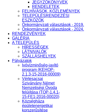
JEGYZŐKÖNYVEK
RENDELETEK
FELHÍVÁSOK, KÖZLEMÉNYEK
TELEPÜLÉSRENDEZÉSI
ESZKÖZÖK
Önkormányzati választások - 2019.
Önkormányzati választások - 2024.
RENDEZVÉNYEK
GALÉRIA
A TELEPÜLÉS
HÍRESSÉGEK
LÁTNIVALÓK
SZÁLLÁSHELYEK
Pályázatok
Ivóvízminőség-javító
program (KEHOP-
2.1.3-15-2016-00009)
Vértesacsai
Szivárvány Német
Nemzetiségi Óvoda
felújítása (TOP-1.4.1-
15-FE1-2016-00020)
Községháza
épületenergetikai
korszerűsítése