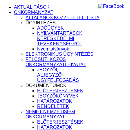
AKTUALITÁSOK
ÖNKORMÁNYZAT
ÁLTALÁNOS KÖZZÉTÉTELI LISTA
ÜGYINTÉZÉS
ADÓÜGYEK
NYILVÁNTARTÁSOK
KERESKEDELMI
TEVÉKENYSÉGRŐL
Nyomtatványok
ELEKTRONIKUS ÜGYINTÉZÉS
FELCSÚTI KÖZÖS
ÖNKORMÁNYZATI HIVATAL
JEGYZŐI,
ALJEGYZŐI
ÜGYFÉLFOGADÁS
DOKUMENTUMOK
ELŐTERJESZTÉSEK
JEGYZŐKÖNYVEK
HATÁROZATOK
RENDELETEK
NÉMET NEMZETISÉGI
ÖNKORMÁNYZAT
ELŐTERJESZTÉSEK
HATÁROZATOK