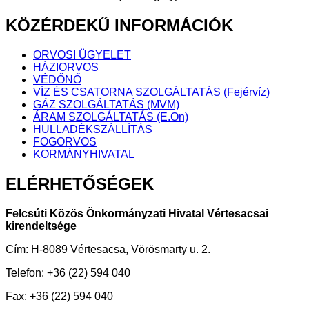
KÖZÉRDEKŰ
INFORMÁCIÓK
ORVOSI ÜGYELET
HÁZIORVOS
VÉDŐNŐ
VÍZ ÉS CSATORNA SZOLGÁLTATÁS (Fejérvíz)
GÁZ SZOLGÁLTATÁS (MVM)
ÁRAM SZOLGÁLTATÁS (E.On)
HULLADÉKSZÁLLÍTÁS
FOGORVOS
KORMÁNYHIVATAL
ELÉRHETŐSÉGEK
Felcsúti Közös Önkormányzati Hivatal Vértesacsai
kirendeltsége
Cím: H-8089 Vértesacsa, Vörösmarty u. 2.
Telefon: +36 (22) 594 040
Fax: +36 (22) 594 040