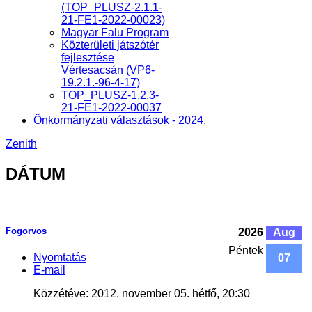
(TOP_PLUSZ-2.1.1-
21-FE1-2022-00023)
Magyar Falu Program
Közterületi játszótér
fejlesztése
Vértesacsán (VP6-
19.2.1.-96-4-17)
TOP_PLUSZ-1.2.3-
21-FE1-2022-00037
Önkormányzati választások - 2024.
Zenith
DÁTUM
Fogorvos
2026
Aug
Péntek
Nyomtatás
07
E-mail
Közzétéve: 2012. november 05. hétfő, 20:30