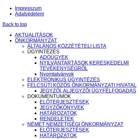
Impresszum
Adatvédelem
Back to top
AKTUALITÁSOK
ÖNKORMÁNYZAT
ÁLTALÁNOS KÖZZÉTÉTELI LISTA
ÜGYINTÉZÉS
ADÓÜGYEK
NYILVÁNTARTÁSOK KERESKEDELMI
TEVÉKENYSÉGRŐL
Nyomtatványok
ELEKTRONIKUS ÜGYINTÉZÉS
FELCSÚTI KÖZÖS ÖNKORMÁNYZATI HIVATAL
JEGYZŐI, ALJEGYZŐI ÜGYFÉLFOGADÁS
DOKUMENTUMOK
ELŐTERJESZTÉSEK
JEGYZŐKÖNYVEK
HATÁROZATOK
RENDELETEK
NÉMET NEMZETISÉGI ÖNKORMÁNYZAT
ELŐTERJESZTÉSEK
HATÁROZATOK