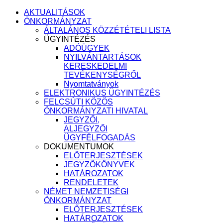
AKTUALITÁSOK
ÖNKORMÁNYZAT
ÁLTALÁNOS KÖZZÉTÉTELI LISTA
ÜGYINTÉZÉS
ADÓÜGYEK
NYILVÁNTARTÁSOK
KERESKEDELMI
TEVÉKENYSÉGRŐL
Nyomtatványok
ELEKTRONIKUS ÜGYINTÉZÉS
FELCSÚTI KÖZÖS
ÖNKORMÁNYZATI HIVATAL
JEGYZŐI,
ALJEGYZŐI
ÜGYFÉLFOGADÁS
DOKUMENTUMOK
ELŐTERJESZTÉSEK
JEGYZŐKÖNYVEK
HATÁROZATOK
RENDELETEK
NÉMET NEMZETISÉGI
ÖNKORMÁNYZAT
ELŐTERJESZTÉSEK
HATÁROZATOK