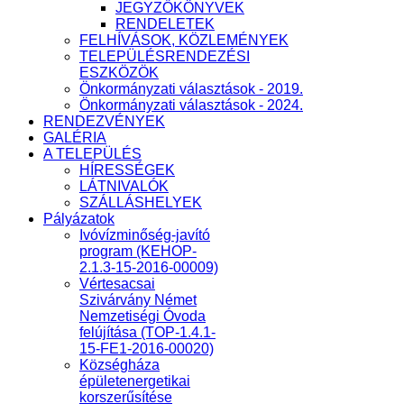
JEGYZŐKÖNYVEK
RENDELETEK
FELHÍVÁSOK, KÖZLEMÉNYEK
TELEPÜLÉSRENDEZÉSI
ESZKÖZÖK
Önkormányzati választások - 2019.
Önkormányzati választások - 2024.
RENDEZVÉNYEK
GALÉRIA
A TELEPÜLÉS
HÍRESSÉGEK
LÁTNIVALÓK
SZÁLLÁSHELYEK
Pályázatok
Ivóvízminőség-javító
program (KEHOP-
2.1.3-15-2016-00009)
Vértesacsai
Szivárvány Német
Nemzetiségi Óvoda
felújítása (TOP-1.4.1-
15-FE1-2016-00020)
Községháza
épületenergetikai
korszerűsítése