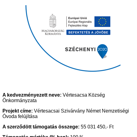
A kedvezményezett neve:
Vértesacsa Község
Önkormányzata
Projekt címe:
Vértesacsai Szivárvány Német Nemzetiségi
Óvoda felújítása
A szerződött támogatás összege:
55 031 450,- Ft