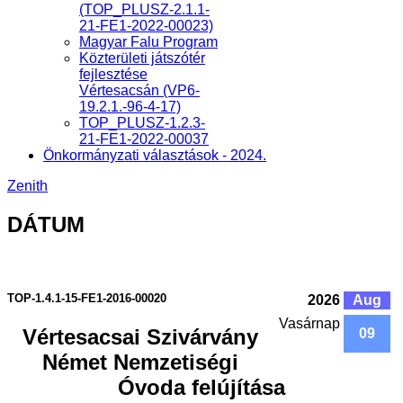
(TOP_PLUSZ-2.1.1-
21-FE1-2022-00023)
Magyar Falu Program
Közterületi játszótér
fejlesztése
Vértesacsán (VP6-
19.2.1.-96-4-17)
TOP_PLUSZ-1.2.3-
21-FE1-2022-00037
Önkormányzati választások - 2024.
Zenith
DÁTUM
TOP-1.4.1-15-FE1-2016-00020
2026
Aug
Vasárnap
Vértesacsai Szivárvány
09
Német Nemzetiségi
Óvoda felújítása