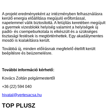
A projekt eredményeként az intézményben felhasználásra
kerülő energia előállítása megújuló erőforrással,
napelemmel válik biztosítottá. A felújítás keretében megújult
a gyermek vizesblokk helyiség valamint a helyiségek új
padló- és csempeburkolata is elkészült és a szükséges
tisztasági festések is megtörténhettek. Egy akadálymentes
mosdó is kialakításra került.
Továbbá új, minden előírásnak megfelelő étellift került
beépítésre és beüzemelésre.
További információ kérhető:
Kovács Zoltán polgármestertől
+36 (22) 594 040
hivatal@vertesacsa.hu
TOP
PLUSZ