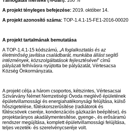
Támogatás mértéke (%-ban):
100 %
A projekt tényleges befejezése:
2019. október 14.
A projekt azonosító száma:
TOP-1.4.1-15-FE1-2016-00020
A projekt tartalmának bemutatása
A TOP-1.4.1-15 kódszámú, „
A foglalkoztatás és az
életminőség javítása családbarát, munkába állást segítő
intézmények, közszolgáltatások fejlesztésével
” című
pályázati felhívásra nyújtotta be pályázatát, Vértesacsa
Község Önkormányzata.
A projekt célja a három csoportos, kétszintes, Vértesacsai
Szivárvány Német Nemzetiségi Óvoda meglévő épületének
épületvillamossági és energiahatékonysági felújítása, külső
hőszigetelése, fűtéskorszerűsítése (radiátorok és
fűtéscsövek cseréje, kondenzációs gázkazán beépítése), és
projektarányos akadálymentesítése, gyenge-, és erősáramú
rendszer megújítása, komplett épületvillamossági felújítása,
teljes vezeték- és szerelvénycseréje volt.