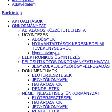
Adatvédelem
Back to top
AKTUALITÁSOK
ÖNKORMÁNYZAT
ÁLTALÁNOS KÖZZÉTÉTELI LISTA
ÜGYINTÉZÉS
ADÓÜGYEK
NYILVÁNTARTÁSOK KERESKEDELMI
TEVÉKENYSÉGRŐL
Nyomtatványok
ELEKTRONIKUS ÜGYINTÉZÉS
FELCSÚTI KÖZÖS ÖNKORMÁNYZATI HIVATAL
JEGYZŐI, ALJEGYZŐI ÜGYFÉLFOGADÁS
DOKUMENTUMOK
ELŐTERJESZTÉSEK
JEGYZŐKÖNYVEK
HATÁROZATOK
RENDELETEK
NÉMET NEMZETISÉGI ÖNKORMÁNYZAT
ELŐTERJESZTÉSEK
HATÁROZATOK
JEGYZŐKÖNYVEK
RENDELETEK