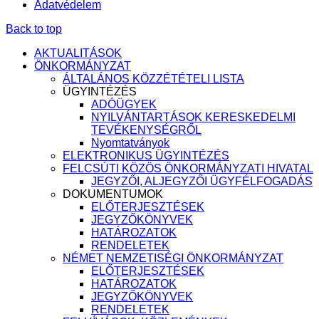
Adatvédelem
Back to top
AKTUALITÁSOK
ÖNKORMÁNYZAT
ÁLTALÁNOS KÖZZÉTÉTELI LISTA
ÜGYINTÉZÉS
ADÓÜGYEK
NYILVÁNTARTÁSOK KERESKEDELMI
TEVÉKENYSÉGRŐL
Nyomtatványok
ELEKTRONIKUS ÜGYINTÉZÉS
FELCSÚTI KÖZÖS ÖNKORMÁNYZATI HIVATAL
JEGYZŐI, ALJEGYZŐI ÜGYFÉLFOGADÁS
DOKUMENTUMOK
ELŐTERJESZTÉSEK
JEGYZŐKÖNYVEK
HATÁROZATOK
RENDELETEK
NÉMET NEMZETISÉGI ÖNKORMÁNYZAT
ELŐTERJESZTÉSEK
HATÁROZATOK
JEGYZŐKÖNYVEK
RENDELETEK