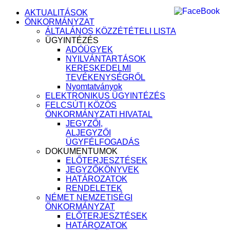
AKTUALITÁSOK
ÖNKORMÁNYZAT
ÁLTALÁNOS KÖZZÉTÉTELI LISTA
ÜGYINTÉZÉS
ADÓÜGYEK
NYILVÁNTARTÁSOK
KERESKEDELMI
TEVÉKENYSÉGRŐL
Nyomtatványok
ELEKTRONIKUS ÜGYINTÉZÉS
FELCSÚTI KÖZÖS
ÖNKORMÁNYZATI HIVATAL
JEGYZŐI,
ALJEGYZŐI
ÜGYFÉLFOGADÁS
DOKUMENTUMOK
ELŐTERJESZTÉSEK
JEGYZŐKÖNYVEK
HATÁROZATOK
RENDELETEK
NÉMET NEMZETISÉGI
ÖNKORMÁNYZAT
ELŐTERJESZTÉSEK
HATÁROZATOK