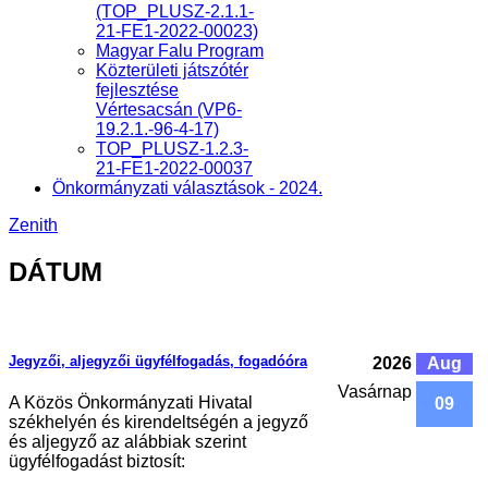
(TOP_PLUSZ-2.1.1-
21-FE1-2022-00023)
Magyar Falu Program
Közterületi játszótér
fejlesztése
Vértesacsán (VP6-
19.2.1.-96-4-17)
TOP_PLUSZ-1.2.3-
21-FE1-2022-00037
Önkormányzati választások - 2024.
Zenith
DÁTUM
Jegyzői, aljegyzői ügyfélfogadás, fogadóóra
2026
Aug
Vasárnap
A Közös Önkormányzati Hivatal
09
székhelyén és kirendeltségén a jegyző
és aljegyző az alábbiak szerint
ügyfélfogadást biztosít: