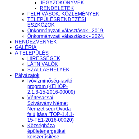
JEGYZŐKÖNYVEK
RENDELETEK
FELHÍVÁSOK, KÖZLEMÉNYEK
TELEPÜLÉSRENDEZÉSI
ESZKÖZÖK
Önkormányzati választások - 2019.
Önkormányzati választások - 2024.
RENDEZVÉNYEK
GALÉRIA
A TELEPÜLÉS
HÍRESSÉGEK
LÁTNIVALÓK
SZÁLLÁSHELYEK
Pályázatok
Ivóvízminőség-javító
program (KEHOP-
2.1.3-15-2016-00009)
Vértesacsai
Szivárvány Német
Nemzetiségi Óvoda
felújítása (TOP-1.4.1-
15-FE1-2016-00020)
Községháza
épületenergetikai
korszerűsítése