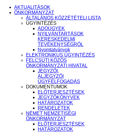
AKTUALITÁSOK
ÖNKORMÁNYZAT
ÁLTALÁNOS KÖZZÉTÉTELI LISTA
ÜGYINTÉZÉS
ADÓÜGYEK
NYILVÁNTARTÁSOK
KERESKEDELMI
TEVÉKENYSÉGRŐL
Nyomtatványok
ELEKTRONIKUS ÜGYINTÉZÉS
FELCSÚTI KÖZÖS
ÖNKORMÁNYZATI HIVATAL
JEGYZŐI,
ALJEGYZŐI
ÜGYFÉLFOGADÁS
DOKUMENTUMOK
ELŐTERJESZTÉSEK
JEGYZŐKÖNYVEK
HATÁROZATOK
RENDELETEK
NÉMET NEMZETISÉGI
ÖNKORMÁNYZAT
ELŐTERJESZTÉSEK
HATÁROZATOK