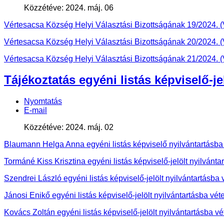
Közzétéve: 2024. máj. 06
Vértesacsa Község Helyi Választási Bizottságának 19/2024. (V
Vértesacsa Község Helyi Választási Bizottságának 20/2024. (V
Vértesacsa Község Helyi Választási Bizottságának 21/2024. (V
Tájékoztatás egyéni listás képviselő-je
Nyomtatás
E-mail
Közzétéve: 2024. máj. 02
Blaumann Helga Anna egyéni listás képviselő nyilvántartásba
Tormáné Kiss Krisztina egyéni listás képviselő-jelölt nyilvánta
Szendrei László egyéni listás képviselő-jelölt nyilvántartásba 
Jánosi Enikő egyéni listás képviselő-jelölt nyilvántartásba vét
Kovács Zoltán egyéni listás képviselő-jelölt nyilvántartásba vé