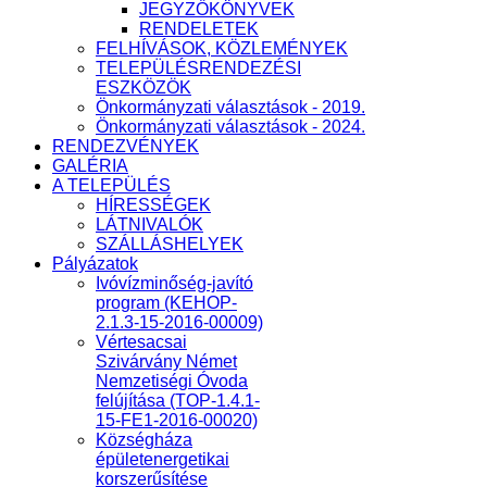
JEGYZŐKÖNYVEK
RENDELETEK
FELHÍVÁSOK, KÖZLEMÉNYEK
TELEPÜLÉSRENDEZÉSI
ESZKÖZÖK
Önkormányzati választások - 2019.
Önkormányzati választások - 2024.
RENDEZVÉNYEK
GALÉRIA
A TELEPÜLÉS
HÍRESSÉGEK
LÁTNIVALÓK
SZÁLLÁSHELYEK
Pályázatok
Ivóvízminőség-javító
program (KEHOP-
2.1.3-15-2016-00009)
Vértesacsai
Szivárvány Német
Nemzetiségi Óvoda
felújítása (TOP-1.4.1-
15-FE1-2016-00020)
Községháza
épületenergetikai
korszerűsítése