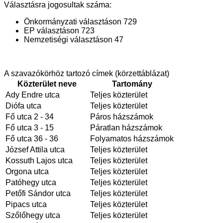
Választásra jogosultak száma:
Önkormányzati választáson 729
EP választáson 723
Nemzetiségi választáson 47
A szavazókörhöz tartozó címek (körzettáblázat)
Közterület neve
Tartomány
Ady Endre utca
Teljes közterület
Diófa utca
Teljes közterület
Fő utca 2 - 34
Páros házszámok
Fő utca 3 - 15
Páratlan házszámok
Fő utca 36 - 36
Folyamatos házszámok
József Attila utca
Teljes közterület
Kossuth Lajos utca
Teljes közterület
Orgona utca
Teljes közterület
Patóhegy utca
Teljes közterület
Petőfi Sándor utca
Teljes közterület
Pipacs utca
Teljes közterület
Szőlőhegy utca
Teljes közterület