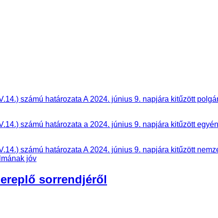
.14.) számú határozata A 2024. június 9. napjára kitűzött polg
14.) számú határozata a 2024. június 9. napjára kitűzött egyén
.14.) számú határozata A 2024. június 9. napjára kitűzött nemz
almának jóv
ereplő sorrendjéről