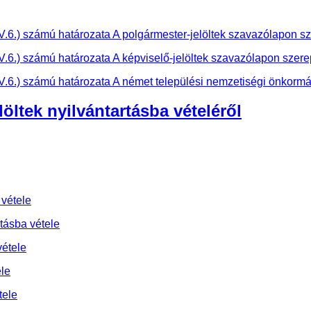
.6.) számú határozata A polgármester-jelöltek szavazólapon sz
.6.) számú határozata A képviselő-jelöltek szavazólapon szerep
.6.) számú határozata A német települési nemzetiségi önkormán
löltek nyilvántartásba vételéről
 vétele
rtásba vétele
vétele
ele
tele