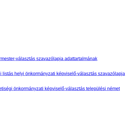
ármester-választás szavazólapja adattartalmának
i listás helyi önkormányzati képviselő-választás szavazólapja
etiségi önkormányzati képviselő-választás települési német