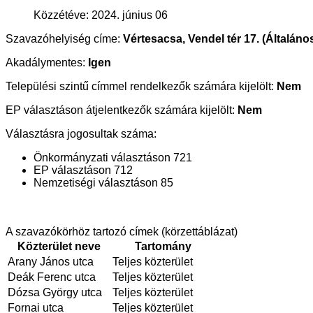
Közzétéve: 2024. június 06
Szavazóhelyiség címe:
Vértesacsa, Vendel tér 17. (Általános
Akadálymentes:
Igen
Települési szintű címmel rendelkezők számára kijelölt:
Nem
EP választáson átjelentkezők számára kijelölt:
Nem
Választásra jogosultak száma:
Önkormányzati választáson 721
EP választáson 712
Nemzetiségi választáson 85
A szavazókörhöz tartozó címek (körzettáblázat)
Közterület neve
Tartomány
Arany János utca
Teljes közterület
Deák Ferenc utca
Teljes közterület
Dózsa György utca
Teljes közterület
Fornai utca
Teljes közterület