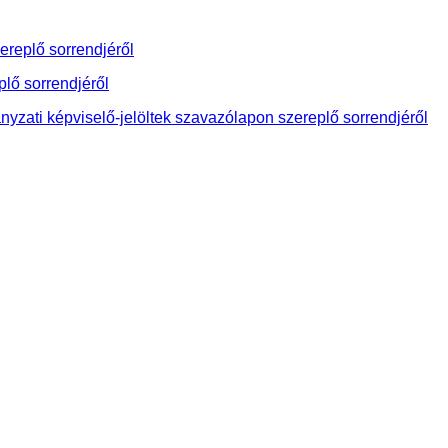
ereplő sorrendjéről
lő sorrendjéről
yzati képviselő-jelöltek szavazólapon szereplő sorrendjéről