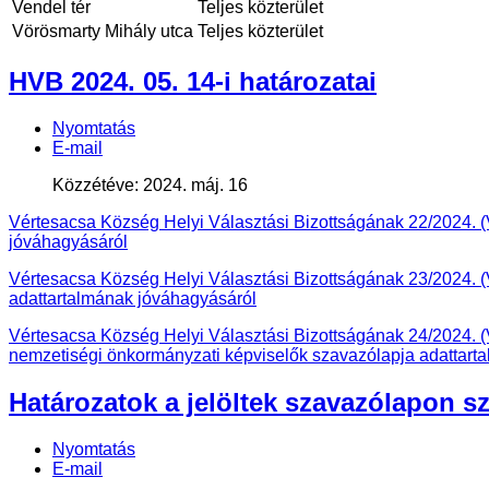
Vendel tér
Teljes közterület
Vörösmarty Mihály utca
Teljes közterület
HVB 2024. 05. 14-i határozatai
Nyomtatás
E-mail
Közzétéve: 2024. máj. 16
Vértesacsa Község Helyi Választási Bizottságának 22/2024. (V
jóváhagyásáról
Vértesacsa Község Helyi Választási Bizottságának 23/2024. (V.
adattartalmának jóváhagyásáról
Vértesacsa Község Helyi Választási Bizottságának 24/2024. (V
nemzetiségi önkormányzati képviselők szavazólapja adattart
Határozatok a jelöltek szavazólapon sz
Nyomtatás
E-mail