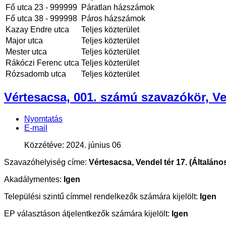
Fő utca 23 - 999999
Páratlan házszámok
Fő utca 38 - 999998
Páros házszámok
Kazay Endre utca
Teljes közterület
Major utca
Teljes közterület
Mester utca
Teljes közterület
Rákóczi Ferenc utca
Teljes közterület
Rózsadomb utca
Teljes közterület
Vértesacsa, 001. számú szavazókör, Ven
Nyomtatás
E-mail
Közzétéve: 2024. június 06
Szavazóhelyiség címe:
Vértesacsa, Vendel tér 17. (Általános
Akadálymentes:
Igen
Települési szintű címmel rendelkezők számára kijelölt:
Igen
EP választáson átjelentkezők számára kijelölt:
Igen