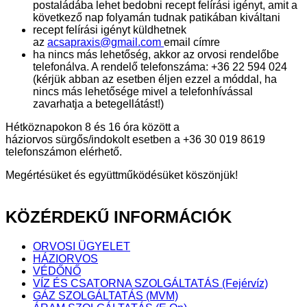
postaládába lehet bedobni recept felírási igényt, amit a
következő nap folyamán tudnak patikában kiváltani
recept felírási igényt küldhetnek
az
acsapraxis@gmail.com
email címre
ha nincs más lehetőség, akkor az orvosi rendelőbe
telefonálva. A rendelő telefonszáma: +36 22 594 024
(kérjük abban az esetben éljen ezzel a móddal, ha
nincs más lehetősége mivel a telefonhívással
zavarhatja a betegellátást!)
Hétköznapokon 8 és 16 óra között a
háziorvos sürgős/indokolt esetben a +36 30 019 8619
telefonszámon elérhető.
Megértésüket és együttműködésüket köszönjük!
KÖZÉRDEKŰ
INFORMÁCIÓK
ORVOSI ÜGYELET
HÁZIORVOS
VÉDŐNŐ
VÍZ ÉS CSATORNA SZOLGÁLTATÁS (Fejérvíz)
GÁZ SZOLGÁLTATÁS (MVM)