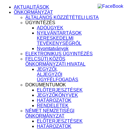
AKTUALITÁSOK
ÖNKORMÁNYZAT
ÁLTALÁNOS KÖZZÉTÉTELI LISTA
ÜGYINTÉZÉS
ADÓÜGYEK
NYILVÁNTARTÁSOK
KERESKEDELMI
TEVÉKENYSÉGRŐL
Nyomtatványok
ELEKTRONIKUS ÜGYINTÉZÉS
FELCSÚTI KÖZÖS
ÖNKORMÁNYZATI HIVATAL
JEGYZŐI,
ALJEGYZŐI
ÜGYFÉLFOGADÁS
DOKUMENTUMOK
ELŐTERJESZTÉSEK
JEGYZŐKÖNYVEK
HATÁROZATOK
RENDELETEK
NÉMET NEMZETISÉGI
ÖNKORMÁNYZAT
ELŐTERJESZTÉSEK
HATÁROZATOK