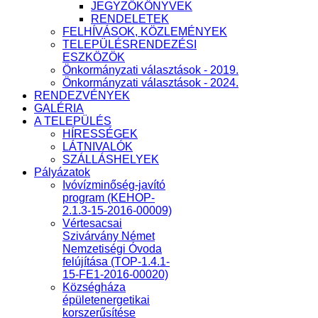
JEGYZŐKÖNYVEK
RENDELETEK
FELHÍVÁSOK, KÖZLEMÉNYEK
TELEPÜLÉSRENDEZÉSI
ESZKÖZÖK
Önkormányzati választások - 2019.
Önkormányzati választások - 2024.
RENDEZVÉNYEK
GALÉRIA
A TELEPÜLÉS
HÍRESSÉGEK
LÁTNIVALÓK
SZÁLLÁSHELYEK
Pályázatok
Ivóvízminőség-javító
program (KEHOP-
2.1.3-15-2016-00009)
Vértesacsai
Szivárvány Német
Nemzetiségi Óvoda
felújítása (TOP-1.4.1-
15-FE1-2016-00020)
Községháza
épületenergetikai
korszerűsítése