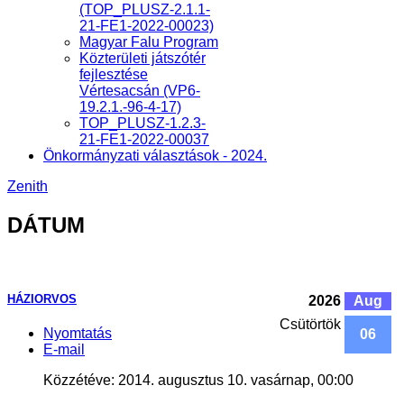
(TOP_PLUSZ-2.1.1-
21-FE1-2022-00023)
Magyar Falu Program
Közterületi játszótér
fejlesztése
Vértesacsán (VP6-
19.2.1.-96-4-17)
TOP_PLUSZ-1.2.3-
21-FE1-2022-00037
Önkormányzati választások - 2024.
Zenith
DÁTUM
HÁZIORVOS
2026
Aug
Csütörtök
Nyomtatás
06
E-mail
Közzétéve: 2014. augusztus 10. vasárnap, 00:00