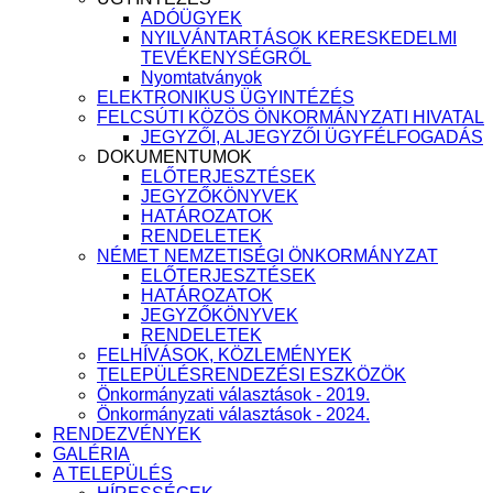
ADÓÜGYEK
NYILVÁNTARTÁSOK KERESKEDELMI
TEVÉKENYSÉGRŐL
Nyomtatványok
ELEKTRONIKUS ÜGYINTÉZÉS
FELCSÚTI KÖZÖS ÖNKORMÁNYZATI HIVATAL
JEGYZŐI, ALJEGYZŐI ÜGYFÉLFOGADÁS
DOKUMENTUMOK
ELŐTERJESZTÉSEK
JEGYZŐKÖNYVEK
HATÁROZATOK
RENDELETEK
NÉMET NEMZETISÉGI ÖNKORMÁNYZAT
ELŐTERJESZTÉSEK
HATÁROZATOK
JEGYZŐKÖNYVEK
RENDELETEK
FELHÍVÁSOK, KÖZLEMÉNYEK
TELEPÜLÉSRENDEZÉSI ESZKÖZÖK
Önkormányzati választások - 2019.
Önkormányzati választások - 2024.
RENDEZVÉNYEK
GALÉRIA
A TELEPÜLÉS