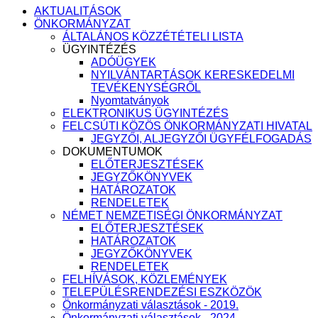
AKTUALITÁSOK
ÖNKORMÁNYZAT
ÁLTALÁNOS KÖZZÉTÉTELI LISTA
ÜGYINTÉZÉS
ADÓÜGYEK
NYILVÁNTARTÁSOK KERESKEDELMI
TEVÉKENYSÉGRŐL
Nyomtatványok
ELEKTRONIKUS ÜGYINTÉZÉS
FELCSÚTI KÖZÖS ÖNKORMÁNYZATI HIVATAL
JEGYZŐI, ALJEGYZŐI ÜGYFÉLFOGADÁS
DOKUMENTUMOK
ELŐTERJESZTÉSEK
JEGYZŐKÖNYVEK
HATÁROZATOK
RENDELETEK
NÉMET NEMZETISÉGI ÖNKORMÁNYZAT
ELŐTERJESZTÉSEK
HATÁROZATOK
JEGYZŐKÖNYVEK
RENDELETEK
FELHÍVÁSOK, KÖZLEMÉNYEK
TELEPÜLÉSRENDEZÉSI ESZKÖZÖK
Önkormányzati választások - 2019.
Önkormányzati választások - 2024.