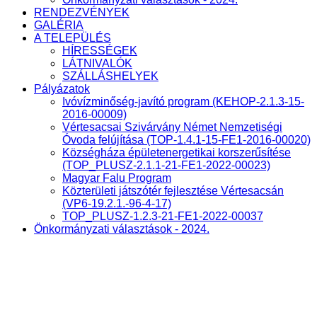
RENDEZVÉNYEK
GALÉRIA
A TELEPÜLÉS
HÍRESSÉGEK
LÁTNIVALÓK
SZÁLLÁSHELYEK
Pályázatok
Ivóvízminőség-javító program (KEHOP-2.1.3-15-
2016-00009)
Vértesacsai Szivárvány Német Nemzetiségi
Óvoda felújítása (TOP-1.4.1-15-FE1-2016-00020)
Községháza épületenergetikai korszerűsítése
(TOP_PLUSZ-2.1.1-21-FE1-2022-00023)
Magyar Falu Program
Közterületi játszótér fejlesztése Vértesacsán
(VP6-19.2.1.-96-4-17)
TOP_PLUSZ-1.2.3-21-FE1-2022-00037
Önkormányzati választások - 2024.