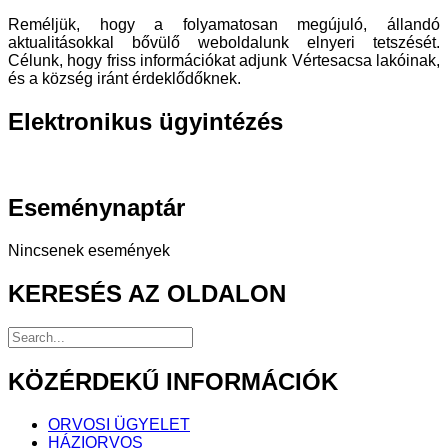
Reméljük, hogy a folyamatosan megújuló, állandó
aktualitásokkal bővülő weboldalunk elnyeri tetszését.
Célunk, hogy friss információkat adjunk Vértesacsa lakóinak,
és a község iránt érdeklődőknek.
Elektronikus
ügyintézés
Eseménynaptár
Nincsenek események
KERESÉS
AZ OLDALON
KÖZÉRDEKŰ
INFORMÁCIÓK
ORVOSI ÜGYELET
HÁZIORVOS