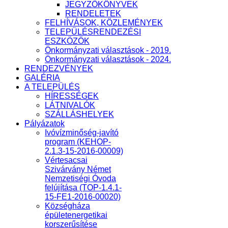
JEGYZŐKÖNYVEK
RENDELETEK
FELHÍVÁSOK, KÖZLEMÉNYEK
TELEPÜLÉSRENDEZÉSI
ESZKÖZÖK
Önkormányzati választások - 2019.
Önkormányzati választások - 2024.
RENDEZVÉNYEK
GALÉRIA
A TELEPÜLÉS
HÍRESSÉGEK
LÁTNIVALÓK
SZÁLLÁSHELYEK
Pályázatok
Ivóvízminőség-javító
program (KEHOP-
2.1.3-15-2016-00009)
Vértesacsai
Szivárvány Német
Nemzetiségi Óvoda
felújítása (TOP-1.4.1-
15-FE1-2016-00020)
Községháza
épületenergetikai
korszerűsítése