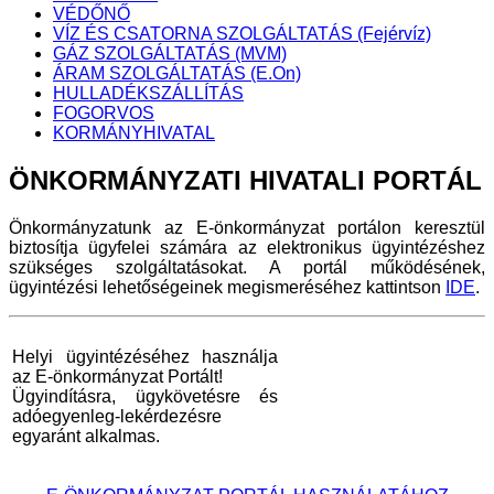
VÉDŐNŐ
VÍZ ÉS CSATORNA SZOLGÁLTATÁS (Fejérvíz)
GÁZ SZOLGÁLTATÁS (MVM)
ÁRAM SZOLGÁLTATÁS (E.On)
HULLADÉKSZÁLLÍTÁS
FOGORVOS
KORMÁNYHIVATAL
ÖNKORMÁNYZATI
HIVATALI PORTÁL
Önkormányzatunk az E-önkormányzat portálon keresztül
biztosítja ügyfelei számára az elektronikus ügyintézéshez
szükséges szolgáltatásokat. A portál működésének,
ügyintézési lehetőségeinek megismeréséhez kattintson
IDE
.
Helyi ügyintézéséhez használja
az E-önkormányzat Portált!
Ügyindításra, ügykövetésre és
adóegyenleg-lekérdezésre
egyaránt alkalmas.