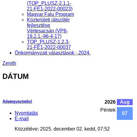
(TOP_PLUSZ-2.1.1-
21-FE1-2022-00023)
Magyar Falu Program
Közterületi játszótér
fejlesztése
Vértesacsán (VP6-
19.2.1.-96-4-17)
TOP_PLUSZ-1.2.3-
21-FE1-2022-00037
Önkormányzati választások - 2024.
Zenith
DÁTUM
Adategyeztetés!
2026
Aug
Péntek
Nyomtatás
07
E-mail
Közzétéve: 2025. december 02. kedd, 07:52