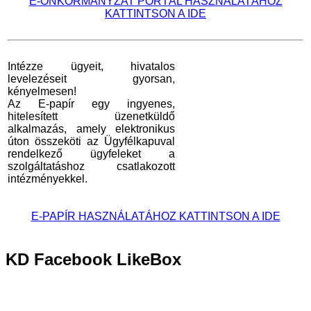
E-ÖNKORMÁNYZAT PORTÁL HASZNÁLATÁHOZ
KATTINTSON A IDE
Intézze ügyeit, hivatalos
levelezéseit gyorsan,
kényelmesen!
Az E-papír egy ingyenes,
hitelesített üzenetküldő
alkalmazás, amely elektronikus
úton összeköti az Ügyfélkapuval
rendelkező ügyfeleket a
szolgáltatáshoz csatlakozott
intézményekkel.
E-PAPÍR HASZNÁLATÁHOZ KATTINTSON A IDE
KD
Facebook LikeBox