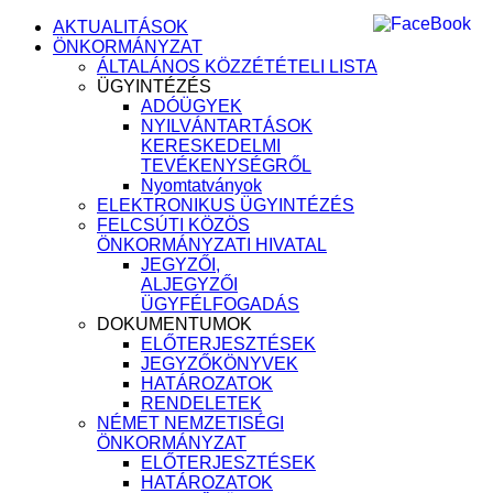
AKTUALITÁSOK
ÖNKORMÁNYZAT
ÁLTALÁNOS KÖZZÉTÉTELI LISTA
ÜGYINTÉZÉS
ADÓÜGYEK
NYILVÁNTARTÁSOK
KERESKEDELMI
TEVÉKENYSÉGRŐL
Nyomtatványok
ELEKTRONIKUS ÜGYINTÉZÉS
FELCSÚTI KÖZÖS
ÖNKORMÁNYZATI HIVATAL
JEGYZŐI,
ALJEGYZŐI
ÜGYFÉLFOGADÁS
DOKUMENTUMOK
ELŐTERJESZTÉSEK
JEGYZŐKÖNYVEK
HATÁROZATOK
RENDELETEK
NÉMET NEMZETISÉGI
ÖNKORMÁNYZAT
ELŐTERJESZTÉSEK
HATÁROZATOK