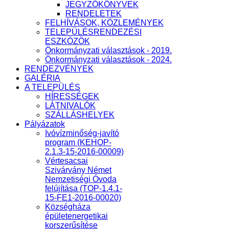
JEGYZŐKÖNYVEK
RENDELETEK
FELHÍVÁSOK, KÖZLEMÉNYEK
TELEPÜLÉSRENDEZÉSI
ESZKÖZÖK
Önkormányzati választások - 2019.
Önkormányzati választások - 2024.
RENDEZVÉNYEK
GALÉRIA
A TELEPÜLÉS
HÍRESSÉGEK
LÁTNIVALÓK
SZÁLLÁSHELYEK
Pályázatok
Ivóvízminőség-javító
program (KEHOP-
2.1.3-15-2016-00009)
Vértesacsai
Szivárvány Német
Nemzetiségi Óvoda
felújítása (TOP-1.4.1-
15-FE1-2016-00020)
Községháza
épületenergetikai
korszerűsítése