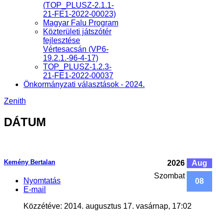
(TOP_PLUSZ-2.1.1-
21-FE1-2022-00023)
Magyar Falu Program
Közterületi játszótér
fejlesztése
Vértesacsán (VP6-
19.2.1.-96-4-17)
TOP_PLUSZ-1.2.3-
21-FE1-2022-00037
Önkormányzati választások - 2024.
Zenith
DÁTUM
Kemény Bertalan
2026
Aug
Szombat
Nyomtatás
08
E-mail
Közzétéve: 2014. augusztus 17. vasárnap, 17:02