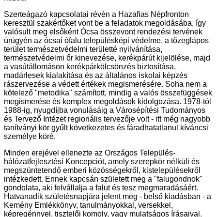
Szerteágazó kapcsolatai révén a Hazafias Népfronton
keresztül szakértőket vont be a feladatok megoldásába, így
valósult meg elsőként Ócsa összevont rendezési tervének
ürügyén az ócsai ófalu településképi védelme, a tőzeglápos
terület természetvédelmi területté nyilvánítása,
természetvédelmi őr kinevezése, kerékpárút kijelölése, majd
a vasútállomáson kerékpárkölcsönzés biztosítása,
madárlesek kialakítása és az általános iskolai képzés
rászervezése a védett értékek megismerésére. Soha nem a
kötelező "metodika" számított, mindig a valós összefüggések
megismerése és komplex megoldások kidolgozása. 1978-tól
1988-ig, nyugdíjba vonulásáig a Városépítési Tudományos
és Tervező Intézet regionális tervezője volt - itt még nagyobb
tanítványi kör gyűlt következetes és fáradhatatlanul kíváncsi
személye köré.
Minden erejével ellenezte az Országos Település-
hálózatfejlesztési Koncepciót, amely szerepkör nélküli és
megszüntetendő emberi közösségekről, kistelepülésekről
intézkedett. Ennek kapcsán született meg a "falugondnok"
gondolata, aki felvállalja a falut és tesz megmaradásáért.
Hatvanadik születésnapjára jelent meg - belső kiadásban - a
Kemény Emlékkönyv, tanulmányokkal, versekkel,
képregénnyel, tisztelői komoly, vagy mulatságos írásaival.