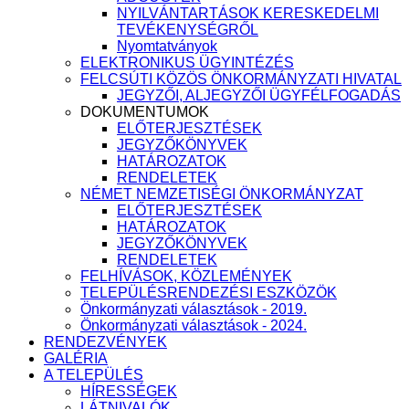
NYILVÁNTARTÁSOK KERESKEDELMI
TEVÉKENYSÉGRŐL
Nyomtatványok
ELEKTRONIKUS ÜGYINTÉZÉS
FELCSÚTI KÖZÖS ÖNKORMÁNYZATI HIVATAL
JEGYZŐI, ALJEGYZŐI ÜGYFÉLFOGADÁS
DOKUMENTUMOK
ELŐTERJESZTÉSEK
JEGYZŐKÖNYVEK
HATÁROZATOK
RENDELETEK
NÉMET NEMZETISÉGI ÖNKORMÁNYZAT
ELŐTERJESZTÉSEK
HATÁROZATOK
JEGYZŐKÖNYVEK
RENDELETEK
FELHÍVÁSOK, KÖZLEMÉNYEK
TELEPÜLÉSRENDEZÉSI ESZKÖZÖK
Önkormányzati választások - 2019.
Önkormányzati választások - 2024.
RENDEZVÉNYEK
GALÉRIA
A TELEPÜLÉS
HÍRESSÉGEK
LÁTNIVALÓK