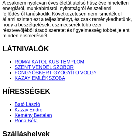
A csaknem nyolcvan éves életút utolsó húsz éve hihetetlen
energiáról, munkabírásról, nyitottságról és szellemi
fejlődésről tanúskodik. Következetesen nem ismerték el
állami szinten ezt a teljesítményt, és csak reménykedhetünk,
hogy a beszélgetések, eszmecserék több ezer
résztvevőjéből áradó szeretet és figyelmesség többet jelent
minden elismerésnél.
LÁTNIVALÓK
RÓMAI KATOLIKUS TEMPLOM
SZENT VENDEL SZOBOR
FÖNGYÖSKERT GYÓGYÍTÓ VÖLGY
KAZAY EMLÉKSZOBA
HÍRESSÉGEK
Bató László
Kazay Endre
Kemény Bertalan
Róna Béla
Szálláshelyek