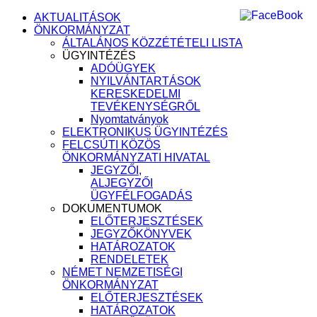
AKTUALITÁSOK
ÖNKORMÁNYZAT
ÁLTALÁNOS KÖZZÉTÉTELI LISTA
ÜGYINTÉZÉS
ADÓÜGYEK
NYILVÁNTARTÁSOK
KERESKEDELMI
TEVÉKENYSÉGRŐL
Nyomtatványok
ELEKTRONIKUS ÜGYINTÉZÉS
FELCSÚTI KÖZÖS
ÖNKORMÁNYZATI HIVATAL
JEGYZŐI,
ALJEGYZŐI
ÜGYFÉLFOGADÁS
DOKUMENTUMOK
ELŐTERJESZTÉSEK
JEGYZŐKÖNYVEK
HATÁROZATOK
RENDELETEK
NÉMET NEMZETISÉGI
ÖNKORMÁNYZAT
ELŐTERJESZTÉSEK
HATÁROZATOK