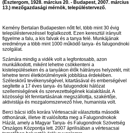
(Esztergom, 1928. március 20. - Budapest, 2007. március
13.) mezőgazdasági mérnök, településtervező.
Kemény Bertalan Budapesten nőtt fel, több mint 30 évig
településtervezéssel foglalkozott. Ezen keresztül irányult
figyelme a falu, a kis falvak és a tanya felé. Munkájának
eredménye a több mint 1000 működő tanya- és falugondnoki
szolgálat.
Számára mindig a vidék volt a legfontosabb, azon
munkálkodott, miként lehetne csökkenteni a
kistelepüléseken és a tanyákon élők hátrányos helyzetét, mit
lehetne tenni életkörülményeik jobbítása érdekében.
Széleskörű tevékenységével, kitartásával és emberségével
segítette a 17 éves tanya- és falugondoki hálózat
szellemiségének és szervezettségének kialakítását. A
közösségi lét fenntartásának megszállottja, szakértője,
aktivistája és mozgalomszervező híve, humanista volt.
Berci bácsi idős korára Vértesacsát választotta második
otthonának, illetve itt valósította meg a Falugondnokok
Házát, amely a Magyar Tanya- és Falugondnok Szövetség
Országos Központja lett. 2007 áprilisában a vértesacsai