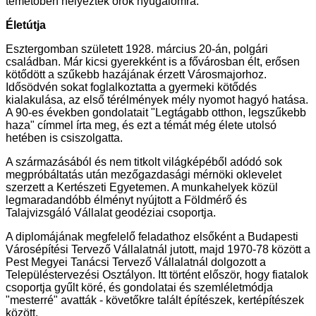
temetőben helyezték örök nyugalomra.
Életútja
Esztergomban született 1928. március 20-án, polgári
családban. Már kicsi gyerekként is a fővárosban élt, erősen
kötődött a szűkebb hazájának érzett Városmajorhoz.
Idősödvén sokat foglalkoztatta a gyermeki kötődés
kialakulása, az első térélmények mély nyomot hagyó hatása.
A 90-es években gondolatait "Legtágabb otthon, legszűkebb
haza" címmel írta meg, és ezt a témát még élete utolsó
hetében is csiszolgatta.
A származásából és nem titkolt világképéből adódó sok
megpróbáltatás után mezőgazdasági mérnöki oklevelet
szerzett a Kertészeti Egyetemen. A munkahelyek közül
legmaradandóbb élményt nyújtott a Földmérő és
Talajvizsgáló Vállalat geodéziai csoportja.
A diplomájának megfelelő feladathoz elsőként a Budapesti
Városépítési Tervező Vállalatnál jutott, majd 1970-78 között a
Pest Megyei Tanácsi Tervező Vállalatnál dolgozott a
Településtervezési Osztályon. Itt történt először, hogy fiatalok
csoportja gyűlt köré, és gondolatai és szemléletmódja
"mesterré" avatták - követőkre talált építészek, kertépítészek
között.