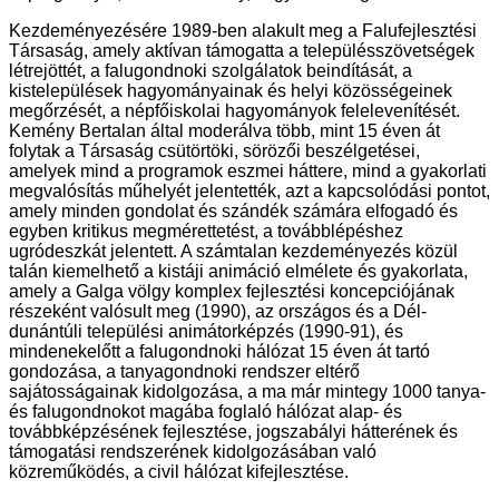
Kezdeményezésére 1989-ben alakult meg a Falufejlesztési
Társaság, amely aktívan támogatta a településszövetségek
létrejöttét, a falugondnoki szolgálatok beindítását, a
kistelepülések hagyományainak és helyi közösségeinek
megőrzését, a népfőiskolai hagyományok felelevenítését.
Kemény Bertalan által moderálva több, mint 15 éven át
folytak a Társaság csütörtöki, sörözői beszélgetései,
amelyek mind a programok eszmei háttere, mind a gyakorlati
megvalósítás műhelyét jelentették, azt a kapcsolódási pontot,
amely minden gondolat és szándék számára elfogadó és
egyben kritikus megmérettetést, a továbblépéshez
ugródeszkát jelentett. A számtalan kezdeményezés közül
talán kiemelhető a kistáji animáció elmélete és gyakorlata,
amely a Galga völgy komplex fejlesztési koncepciójának
részeként valósult meg (1990), az országos és a Dél-
dunántúli települési animátorképzés (1990-91), és
mindenekelőtt a falugondnoki hálózat 15 éven át tartó
gondozása, a tanyagondnoki rendszer eltérő
sajátosságainak kidolgozása, a ma már mintegy 1000 tanya-
és falugondnokot magába foglaló hálózat alap- és
továbbképzésének fejlesztése, jogszabályi hátterének és
támogatási rendszerének kidolgozásában való
közreműködés, a civil hálózat kifejlesztése.