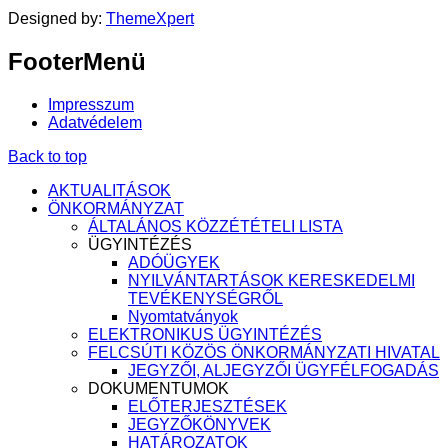
Designed by:
ThemeXpert
FooterMenü
Impresszum
Adatvédelem
Back to top
AKTUALITÁSOK
ÖNKORMÁNYZAT
ÁLTALÁNOS KÖZZÉTÉTELI LISTA
ÜGYINTÉZÉS
ADÓÜGYEK
NYILVÁNTARTÁSOK KERESKEDELMI
TEVÉKENYSÉGRŐL
Nyomtatványok
ELEKTRONIKUS ÜGYINTÉZÉS
FELCSÚTI KÖZÖS ÖNKORMÁNYZATI HIVATAL
JEGYZŐI, ALJEGYZŐI ÜGYFÉLFOGADÁS
DOKUMENTUMOK
ELŐTERJESZTÉSEK
JEGYZŐKÖNYVEK
HATÁROZATOK