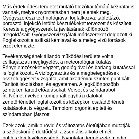
Más érdeklődési területet mutató filozófiai témájú kéziratai is
vannak, melyek nyomtatásban nem jelentek meg.
Gyógyszerészi technológiával foglalkozva: tablettázó,
porosztó, injekció letöltő készülékeket tervezett és készített.
Kereste a gyógyszerek íz javításának különböző
megoldásait. Gyógyszervizsgálati módszereket dolgozott ki.
Foglalkozott a szilikát kémiával és a meleg vizű források
vizét elemezte.
Tevékenységének állandó működési területe volt a
csillagászati megfigyelés, a meteorológiai kutatás.
Fényelemzéseket végzett, geológiával és barlang kutatással
is foglalkozott. A vízfogyasztás és a megbetegedések
összefüggéseit vizsgálta, amit akadémiai szinten publikált.
Tanított iskolákban, és egyetemen. A legkülönbözőbb
szinteken tartott előadásokat. Verset és színdarabot
írt.
Német nyelven komponált egyházi dalokat,
zenetörténettel foglalkozott és középkori családtörténeti
kutatásokat is végzett. Templomi orgonát épített és
színdarabban játszott.
Ezek azok, amik a rövid és változatos életútjában mutatják, -
a széleskörű érdeklődést, a zseniális alkotó elmét -
polihisztori tevékenységét. Nyugtalan természete mindig