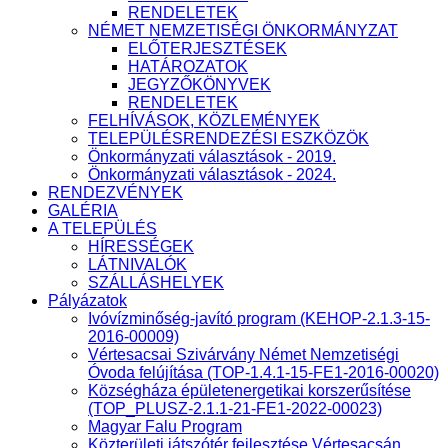
RENDELETEK
NÉMET NEMZETISÉGI ÖNKORMÁNYZAT
ELŐTERJESZTÉSEK
HATÁROZATOK
JEGYZŐKÖNYVEK
RENDELETEK
FELHÍVÁSOK, KÖZLEMÉNYEK
TELEPÜLÉSRENDEZÉSI ESZKÖZÖK
Önkormányzati választások - 2019.
Önkormányzati választások - 2024.
RENDEZVÉNYEK
GALÉRIA
A TELEPÜLÉS
HÍRESSÉGEK
LÁTNIVALÓK
SZÁLLÁSHELYEK
Pályázatok
Ivóvízminőség-javító program (KEHOP-2.1.3-15-
2016-00009)
Vértesacsai Szivárvány Német Nemzetiségi
Óvoda felújítása (TOP-1.4.1-15-FE1-2016-00020)
Községháza épületenergetikai korszerűsítése
(TOP_PLUSZ-2.1.1-21-FE1-2022-00023)
Magyar Falu Program
Közterületi játszótér fejlesztése Vértesacsán