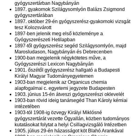
gyógyszertárban Nagybányán
1897. gyakornok Szilágysomlyón Balázs Zsigmond
gyógyszertárában
1897. október 29-én gyógyszerész-gyakornoki vizsgát
tesz Kolozsvárott
1897-ben jelenik meg első közleménye a
Gyógyszerészeti Hetilapban
1897-től gyógyszerész segéd Szilágysomlyón, majd
Marosludason, Nagybányán és Debrecenben
1900-ban megjelenik négykötetes műve, a
Gyógyszerészi Lexicon Nagybányán
1901. őszétől gyógyszerész hallgató a Budapesti
Királyi Magyar Tudományegyetemen
1903-ban megjelenik az Organicus chemia
alapfogalmai c. egyetemi jegyzete Budapesten
1903. június 15-én átveszi gyógyszerészi oklevelét
1903-ban rövid ideig tanársegéd Than Károly kémiai
intézetében
1903-tól 1908-ig özvegy Királyi Miklósné
gyógyszertárát vezette Ógyallán, közben tudományos
kutatásokat folytat a helyi Csillagvizsgáló Intézetben
1905. július 29-én házasságot köt Blahó Arankával