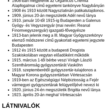
1908-ban megjelenik az Organicus Chemia
Alapfogalmai című egyetemi tankönyve Nagybányán
1908 és 1910 között Nagyszlatinán patikatulajdonos.
1909. június 20-án megszületik Adél nevű lánya
1910. január 10-től 1915-ig Budapesten a Galenus
Gyógy- és Vegyszergyár (mai nevén: Reanal
Finomvegyszergyár) igazgató-fővegyésze
1913-ban jelenik meg a III. Magyar Gyógyszerkönyv
elemző módszerei című gyakorlati egyetemi jegyzete
Budapesten
1912 és 1915 között a budapesti Drogista
Szakiskolában vegytan előadóként működik
1915. március 1-től bérbe veszi Virágh László
Szentháromság gyógyszertárát Vaskóhn
1918. szeptemberétől gyógyszertár-tulajdonos a
Magyar Korona gyógyszertárban Vértesacsán
1919-ben az Egészségügyi Népbiztosság a Fejér
vármegyei gyógyszertárak felügyelőjévé nevezi ki
1920. június 24-én megszületik Brigitta nevű lánya
1923. április 20-án meghal Vértesacsán
LÁTNIVALÓK