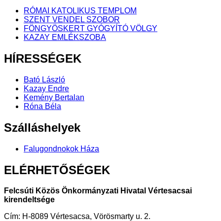
RÓMAI KATOLIKUS TEMPLOM
SZENT VENDEL SZOBOR
FÖNGYÖSKERT GYÓGYÍTÓ VÖLGY
KAZAY EMLÉKSZOBA
HÍRESSÉGEK
Bató László
Kazay Endre
Kemény Bertalan
Róna Béla
Szálláshelyek
Falugondnokok Háza
ELÉRHETŐSÉGEK
Felcsúti Közös Önkormányzati Hivatal Vértesacsai
kirendeltsége
Cím: H-8089 Vértesacsa, Vörösmarty u. 2.