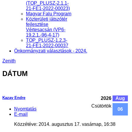
(TOP_PLUSZ-2.1.1-
21-FE1-2022-00023)
Magyar Falu Program
Közterületi játszótér
fejlesztése
Vértesacsán (VP6-
19.2.1.-96-4-17)
TOP_PLUSZ-1.2.3-
21-FE1-2022-00037
Önkormányzati választások - 2024.
Zenith
DÁTUM
Kazay Endre
2026
Aug
Csütörtök
Nyomtatás
06
E-mail
Közzétéve: 2014. augusztus 17. vasárnap, 16:38