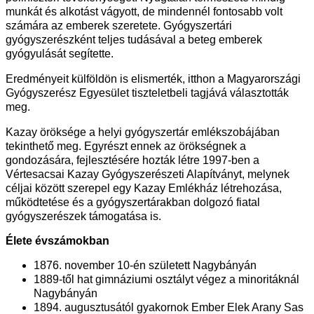
munkát és alkotást vágyott, de mindennél fontosabb volt
számára az emberek szeretete. Gyógyszertári
gyógyszerészként teljes tudásával a beteg emberek
gyógyulását segítette.
Eredményeit külföldön is elismerték, itthon a Magyarországi
Gyógyszerész Egyesület tiszteletbeli tagjává választották
meg.
Kazay öröksége a helyi gyógyszertár emlékszobájában
tekinthető meg. Egyrészt ennek az örökségnek a
gondozására, fejlesztésére hozták létre 1997-ben a
Vértesacsai Kazay Gyógyszerészeti Alapítványt, melynek
céljai között szerepel egy Kazay Emlékház létrehozása,
működtetése és a gyógyszertárakban dolgozó fiatal
gyógyszerészek támogatása is.
Élete évszámokban
1876. november 10-én született Nagybányán
1889-től hat gimnáziumi osztályt végez a minoritáknál
Nagybányán
1894. augusztusától gyakornok Ember Elek Arany Sas