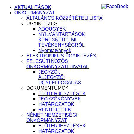
AKTUALITÁSOK
ÖNKORMÁNYZAT
ÁLTALÁNOS KÖZZÉTÉTELI LISTA
ÜGYINTÉZÉS
ADÓÜGYEK
NYILVÁNTARTÁSOK
KERESKEDELMI
TEVÉKENYSÉGRŐL
Nyomtatványok
ELEKTRONIKUS ÜGYINTÉZÉS
FELCSÚTI KÖZÖS
ÖNKORMÁNYZATI HIVATAL
JEGYZŐI,
ALJEGYZŐI
ÜGYFÉLFOGADÁS
DOKUMENTUMOK
ELŐTERJESZTÉSEK
JEGYZŐKÖNYVEK
HATÁROZATOK
RENDELETEK
NÉMET NEMZETISÉGI
ÖNKORMÁNYZAT
ELŐTERJESZTÉSEK
HATÁROZATOK