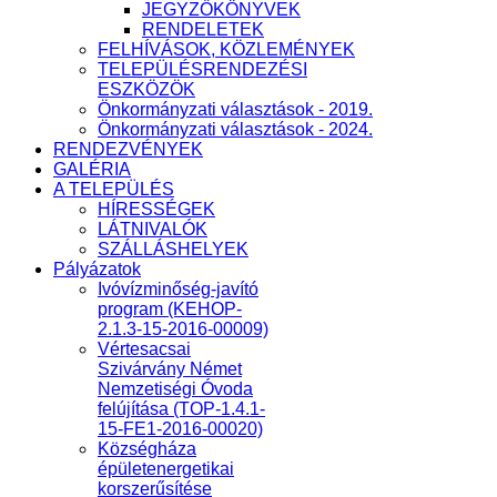
JEGYZŐKÖNYVEK
RENDELETEK
FELHÍVÁSOK, KÖZLEMÉNYEK
TELEPÜLÉSRENDEZÉSI
ESZKÖZÖK
Önkormányzati választások - 2019.
Önkormányzati választások - 2024.
RENDEZVÉNYEK
GALÉRIA
A TELEPÜLÉS
HÍRESSÉGEK
LÁTNIVALÓK
SZÁLLÁSHELYEK
Pályázatok
Ivóvízminőség-javító
program (KEHOP-
2.1.3-15-2016-00009)
Vértesacsai
Szivárvány Német
Nemzetiségi Óvoda
felújítása (TOP-1.4.1-
15-FE1-2016-00020)
Községháza
épületenergetikai
korszerűsítése