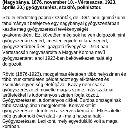
(Nagybánya, 1876. november 10. - Vértesacsa, 1923.
április 20.) gyógyszerész, szakíró, polihisztor.
Szülei eredetileg papnak szánták, de 1894-ben, gimnáziumi
tanulmányait befejezve egy nagybányai gyógyszertárban
kezdte meg gyógyszerészi tevékenységét
gyakornokként.
Ezt követően még sok helyen dolgozott mint
gyógyszertári segéd, -mester, egyetemi tanársegéd,
gyógyszertárbérlő és igazgató fővegyész.
1918-ban
Vértesacsán megvásárolta a Magyar Korona nevű
gyógyszertárat, ahol 1923-ban bekövetkezett haláláig
dolgozott.
Rövid (1876-1923), mozgalmas életében több helyszínen és
több munkaterületen példát adott egy elkötelezett és
zseniális egyéniség életútjával. Kazay nem csak a
gyógyszerészetet művelte magas szinte, más szakmai
területekkel is tudományos szinten foglalkozott.
Gyógyszerészeti, tudományos cikkei, Európa országainak
több szaklapjában megjelentek. Könyveket írt
gyógyszerészeti területen a szerves kémiáról. Elkészítette -
még gyakornoki évei alatt - a - máig használható -
Gyógyszerészeti Lexikont, mely egyedülálló volt a maga
korában.