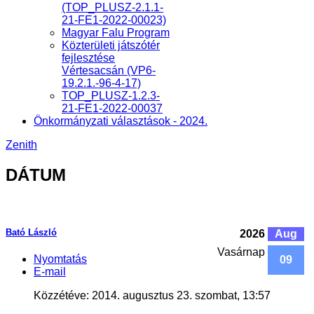
(TOP_PLUSZ-2.1.1-
21-FE1-2022-00023)
Magyar Falu Program
Közterületi játszótér
fejlesztése
Vértesacsán (VP6-
19.2.1.-96-4-17)
TOP_PLUSZ-1.2.3-
21-FE1-2022-00037
Önkormányzati választások - 2024.
Zenith
DÁTUM
Bató László
2026
Aug
Vasárnap
Nyomtatás
09
E-mail
Közzétéve: 2014. augusztus 23. szombat, 13:57