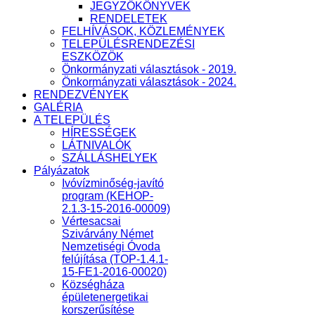
JEGYZŐKÖNYVEK
RENDELETEK
FELHÍVÁSOK, KÖZLEMÉNYEK
TELEPÜLÉSRENDEZÉSI
ESZKÖZÖK
Önkormányzati választások - 2019.
Önkormányzati választások - 2024.
RENDEZVÉNYEK
GALÉRIA
A TELEPÜLÉS
HÍRESSÉGEK
LÁTNIVALÓK
SZÁLLÁSHELYEK
Pályázatok
Ivóvízminőség-javító
program (KEHOP-
2.1.3-15-2016-00009)
Vértesacsai
Szivárvány Német
Nemzetiségi Óvoda
felújítása (TOP-1.4.1-
15-FE1-2016-00020)
Községháza
épületenergetikai
korszerűsítése