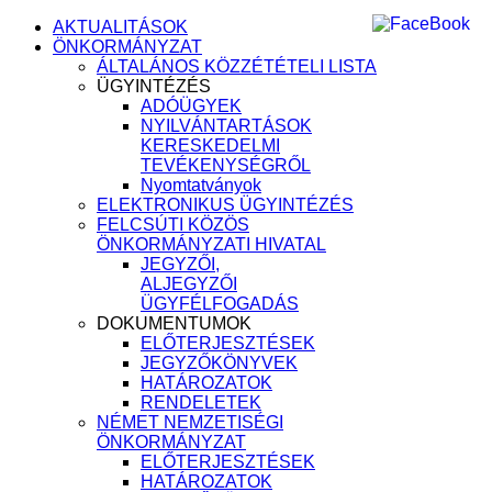
AKTUALITÁSOK
ÖNKORMÁNYZAT
ÁLTALÁNOS KÖZZÉTÉTELI LISTA
ÜGYINTÉZÉS
ADÓÜGYEK
NYILVÁNTARTÁSOK
KERESKEDELMI
TEVÉKENYSÉGRŐL
Nyomtatványok
ELEKTRONIKUS ÜGYINTÉZÉS
FELCSÚTI KÖZÖS
ÖNKORMÁNYZATI HIVATAL
JEGYZŐI,
ALJEGYZŐI
ÜGYFÉLFOGADÁS
DOKUMENTUMOK
ELŐTERJESZTÉSEK
JEGYZŐKÖNYVEK
HATÁROZATOK
RENDELETEK
NÉMET NEMZETISÉGI
ÖNKORMÁNYZAT
ELŐTERJESZTÉSEK
HATÁROZATOK