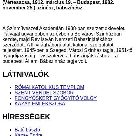
(Vértesacsa, 1912. március 19. – Budapest, 1982.
november 25.) színész, bábszínész.
A Színművészeti Akadémián 1938-ban szerzett oklevelet.
Pályáját ugyanebben az évben a Belvárosi Színházban
kezdte, majd Rév István Nemzeti Bábszínjátékához
szerződött. A II. világháború alatt katonai szolgálatot
teljesített. 1945-ben a Szegedi Városi Színház tagja, 1951-től
nyugdíjazásáig – visszatérve a bábszínjátszáshoz – a
budapesti Állami Bábszínház tagja volt.
LÁTNIVALÓK
RÓMAI KATOLIKUS TEMPLOM
SZENT VENDEL SZOBOR
FÖNGYÖSKERT GYÓGYÍTÓ VÖLGY
KAZAY EMLÉKSZOBA
HÍRESSÉGEK
Bató László
Kazay Endre