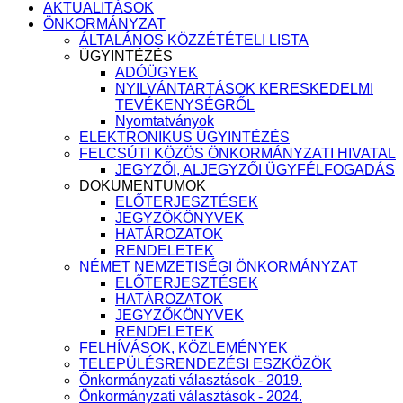
AKTUALITÁSOK
ÖNKORMÁNYZAT
ÁLTALÁNOS KÖZZÉTÉTELI LISTA
ÜGYINTÉZÉS
ADÓÜGYEK
NYILVÁNTARTÁSOK KERESKEDELMI
TEVÉKENYSÉGRŐL
Nyomtatványok
ELEKTRONIKUS ÜGYINTÉZÉS
FELCSÚTI KÖZÖS ÖNKORMÁNYZATI HIVATAL
JEGYZŐI, ALJEGYZŐI ÜGYFÉLFOGADÁS
DOKUMENTUMOK
ELŐTERJESZTÉSEK
JEGYZŐKÖNYVEK
HATÁROZATOK
RENDELETEK
NÉMET NEMZETISÉGI ÖNKORMÁNYZAT
ELŐTERJESZTÉSEK
HATÁROZATOK
JEGYZŐKÖNYVEK
RENDELETEK
FELHÍVÁSOK, KÖZLEMÉNYEK
TELEPÜLÉSRENDEZÉSI ESZKÖZÖK
Önkormányzati választások - 2019.
Önkormányzati választások - 2024.