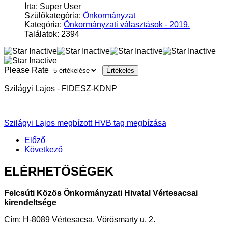
Írta: Super User
Szülőkategória:
Önkormányzat
Kategória:
Önkormányzati választások - 2019.
Találatok: 2394
Please Rate
Szilágyi Lajos - FIDESZ-KDNP
Szilágyi Lajos megbízott HVB tag megbízása
Előző
Következő
ELÉRHETŐSÉGEK
Felcsúti Közös Önkormányzati Hivatal Vértesacsai
kirendeltsége
Cím: H-8089 Vértesacsa, Vörösmarty u. 2.