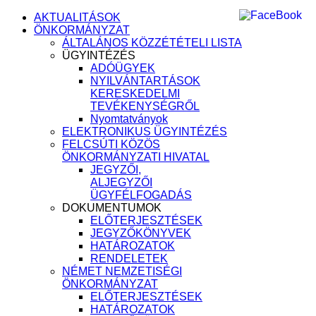
AKTUALITÁSOK
ÖNKORMÁNYZAT
ÁLTALÁNOS KÖZZÉTÉTELI LISTA
ÜGYINTÉZÉS
ADÓÜGYEK
NYILVÁNTARTÁSOK
KERESKEDELMI
TEVÉKENYSÉGRŐL
Nyomtatványok
ELEKTRONIKUS ÜGYINTÉZÉS
FELCSÚTI KÖZÖS
ÖNKORMÁNYZATI HIVATAL
JEGYZŐI,
ALJEGYZŐI
ÜGYFÉLFOGADÁS
DOKUMENTUMOK
ELŐTERJESZTÉSEK
JEGYZŐKÖNYVEK
HATÁROZATOK
RENDELETEK
NÉMET NEMZETISÉGI
ÖNKORMÁNYZAT
ELŐTERJESZTÉSEK
HATÁROZATOK