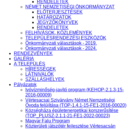
RENDELETEK
NÉMET NEMZETISÉGI ÖNKORMÁNYZAT
ELŐTERJESZTÉSEK
HATÁROZATOK
JEGYZŐKÖNYVEK
RENDELETEK
FELHÍVÁSOK, KÖZLEMÉNYEK
TELEPÜLÉSRENDEZÉSI ESZKÖZÖK
Önkormányzati választások - 2019.
Önkormányzati választások - 2024.
RENDEZVÉNYEK
GALÉRIA
A TELEPÜLÉS
HÍRESSÉGEK
LÁTNIVALÓK
SZÁLLÁSHELYEK
Pályázatok
Ivóvízminőség-javító program (KEHOP-2.1.3-15-
2016-00009)
Vértesacsai Szivárvány Német Nemzetiségi
Óvoda felújítása (TOP-1.4.1-15-FE1-2016-00020)
Községháza épületenergetikai korszerűsítése
(TOP_PLUSZ-2.1.1-21-FE1-2022-00023)
Magyar Falu Program
Közterületi játszótér fejlesztése Vértesacsán