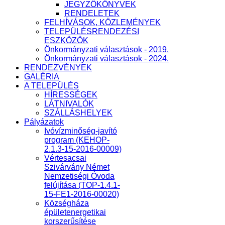
JEGYZŐKÖNYVEK
RENDELETEK
FELHÍVÁSOK, KÖZLEMÉNYEK
TELEPÜLÉSRENDEZÉSI
ESZKÖZÖK
Önkormányzati választások - 2019.
Önkormányzati választások - 2024.
RENDEZVÉNYEK
GALÉRIA
A TELEPÜLÉS
HÍRESSÉGEK
LÁTNIVALÓK
SZÁLLÁSHELYEK
Pályázatok
Ivóvízminőség-javító
program (KEHOP-
2.1.3-15-2016-00009)
Vértesacsai
Szivárvány Német
Nemzetiségi Óvoda
felújítása (TOP-1.4.1-
15-FE1-2016-00020)
Községháza
épületenergetikai
korszerűsítése