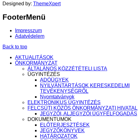
Designed by:
ThemeXpert
FooterMenü
Impresszum
Adatvédelem
Back to top
AKTUALITÁSOK
ÖNKORMÁNYZAT
ÁLTALÁNOS KÖZZÉTÉTELI LISTA
ÜGYINTÉZÉS
ADÓÜGYEK
NYILVÁNTARTÁSOK KERESKEDELMI
TEVÉKENYSÉGRŐL
Nyomtatványok
ELEKTRONIKUS ÜGYINTÉZÉS
FELCSÚTI KÖZÖS ÖNKORMÁNYZATI HIVATAL
JEGYZŐI, ALJEGYZŐI ÜGYFÉLFOGADÁS
DOKUMENTUMOK
ELŐTERJESZTÉSEK
JEGYZŐKÖNYVEK
HATÁROZATOK