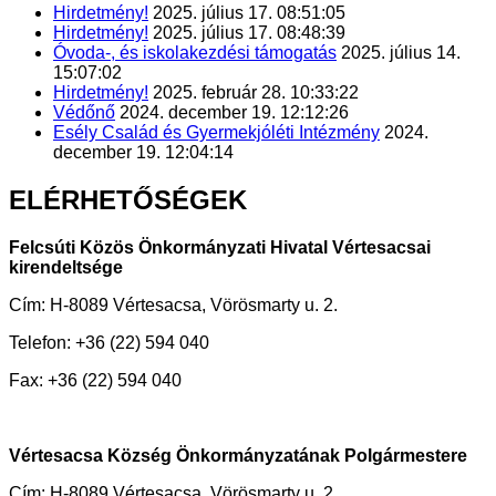
Hirdetmény!
2025. július 17. 08:51:05
Hirdetmény!
2025. július 17. 08:48:39
Óvoda-, és iskolakezdési támogatás
2025. július 14.
15:07:02
Hirdetmény!
2025. február 28. 10:33:22
Védőnő
2024. december 19. 12:12:26
Esély Család és Gyermekjóléti Intézmény
2024.
december 19. 12:04:14
ELÉRHETŐSÉGEK
Felcsúti Közös Önkormányzati Hivatal Vértesacsai
kirendeltsége
Cím: H-8089 Vértesacsa, Vörösmarty u. 2.
Telefon: +36 (22) 594 040
Fax: +36 (22) 594 040
Vértesacsa Község Önkormányzatának Polgármestere
Cím: H-8089 Vértesacsa, Vörösmarty u. 2.