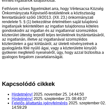
érintett ingatlanok tulajdonosai.
Felhívom szíves figyelmüket arra, hogy Vértesacsa Község
Önkormányzata Képviselő-testületének a köztisztaság
fenntartásáról szóló 19/2013. (XII. 23.) önkormányzati
rendelete 5. § (1) bekezdése értelmében saját tulajdonú
ingatlanjaik tekintetében az ingatlan tulajdonosa köteles
gondoskodni az ingatlan és az ingatlannal szomszédos
közterület úttestig terjedő teljes területének tisztántartásáról,
az ingatlanán, illetve az ingatlanával szomszédos
közterületen a gaz kiírtásáról, az ületett növényzetnek a
gyalogjárda fölé nyúló ágai, vagy a közterületre kinyúló
gyökerei megfelelő nyeséséről, úgy, hogy azzal biztosítsa a
gyalogos forgalom zavartalanságát.
Kapcsolódó
cikkek
Hirdetmény!
2025. november 25. 14:44:50
Hirdetmény!
2025. szeptember 23. 08:49:37
Felelős állattartás igényfelmérés
2025. szeptember 02.
14:59:29