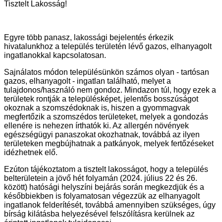
Tisztelt Lakosság!
Egyre több panasz, lakossági bejelentés érkezik
hivatalunkhoz a település területén lévő gazos, elhanyagolt
ingatlanokkal kapcsolatosan.
Sajnálatos módon településünkön számos olyan - tartósan
gazos, elhanyagolt - ingatlan található, melyet a
tulajdonos/használó nem gondoz. Mindazon túl, hogy ezek a
területek rontják a településképet, jelentős bosszúságot
okoznak a szomszédoknak is, hiszen a gyommagvak
megfertőzik a szomszédos területeket, melyek a gondozás
ellenére is nehezen írthatók ki. Az allergén növények
egészségügyi panaszokat okozhatnak, továbbá az ilyen
területeken megbújhatnak a patkányok, melyek fertőzéseket
idézhetnek elő.
Ezúton tájékoztatom a tisztelt lakosságot, hogy a település
belterületein a jövő hét folyamán (2024. július 22 és 26.
között) hatósági helyszíni bejárás során megkezdjük és a
későbbiekben is folyamatosan végezzük az elhanyagolt
ingatlanok felderítését, továbbá amennyiben szükséges, úgy
bírság kilátásba helyezésével felszólításra kerülnek az