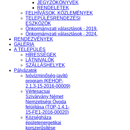
JEGYZŐKÖNYVEK
RENDELETEK
FELHÍVÁSOK, KÖZLEMÉNYEK
TELEPÜLÉSRENDEZÉSI
ESZKÖZÖK
Önkormányzati választások - 2019.
Önkormányzati választások - 2024.
RENDEZVÉNYEK
GALÉRIA
A TELEPÜLÉS
HÍRESSÉGEK
LÁTNIVALÓK
SZÁLLÁSHELYEK
Pályázatok
Ivóvízminőség-javító
program (KEHOP-
2.1.3-15-2016-00009)
Vértesacsai
Szivárvány Német
Nemzetiségi Óvoda
felújítása (TOP-1.4.1-
15-FE1-2016-00020)
Községháza
épületenergetikai
korszerűsítése