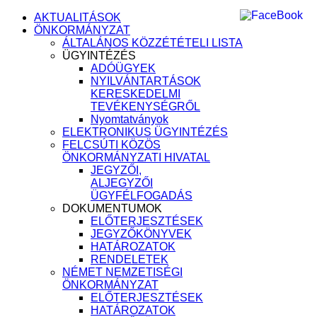
AKTUALITÁSOK
ÖNKORMÁNYZAT
ÁLTALÁNOS KÖZZÉTÉTELI LISTA
ÜGYINTÉZÉS
ADÓÜGYEK
NYILVÁNTARTÁSOK
KERESKEDELMI
TEVÉKENYSÉGRŐL
Nyomtatványok
ELEKTRONIKUS ÜGYINTÉZÉS
FELCSÚTI KÖZÖS
ÖNKORMÁNYZATI HIVATAL
JEGYZŐI,
ALJEGYZŐI
ÜGYFÉLFOGADÁS
DOKUMENTUMOK
ELŐTERJESZTÉSEK
JEGYZŐKÖNYVEK
HATÁROZATOK
RENDELETEK
NÉMET NEMZETISÉGI
ÖNKORMÁNYZAT
ELŐTERJESZTÉSEK
HATÁROZATOK