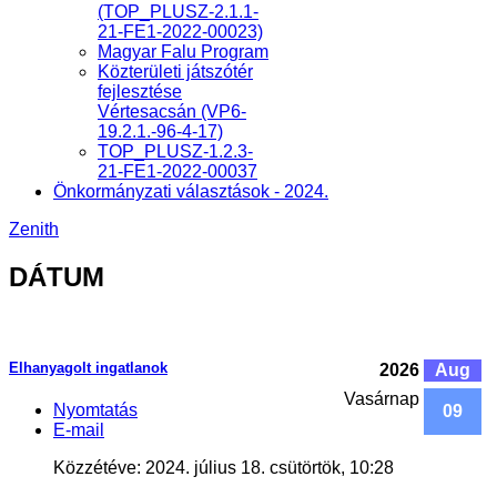
(TOP_PLUSZ-2.1.1-
21-FE1-2022-00023)
Magyar Falu Program
Közterületi játszótér
fejlesztése
Vértesacsán (VP6-
19.2.1.-96-4-17)
TOP_PLUSZ-1.2.3-
21-FE1-2022-00037
Önkormányzati választások - 2024.
Zenith
DÁTUM
Elhanyagolt ingatlanok
2026
Aug
Vasárnap
Nyomtatás
09
E-mail
Közzétéve: 2024. július 18. csütörtök, 10:28