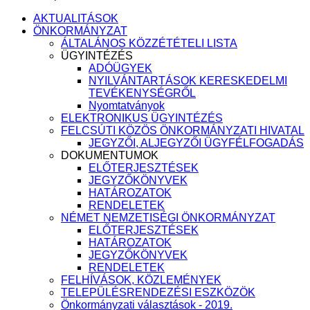
AKTUALITÁSOK
ÖNKORMÁNYZAT
ÁLTALÁNOS KÖZZÉTÉTELI LISTA
ÜGYINTÉZÉS
ADÓÜGYEK
NYILVÁNTARTÁSOK KERESKEDELMI
TEVÉKENYSÉGRŐL
Nyomtatványok
ELEKTRONIKUS ÜGYINTÉZÉS
FELCSÚTI KÖZÖS ÖNKORMÁNYZATI HIVATAL
JEGYZŐI, ALJEGYZŐI ÜGYFÉLFOGADÁS
DOKUMENTUMOK
ELŐTERJESZTÉSEK
JEGYZŐKÖNYVEK
HATÁROZATOK
RENDELETEK
NÉMET NEMZETISÉGI ÖNKORMÁNYZAT
ELŐTERJESZTÉSEK
HATÁROZATOK
JEGYZŐKÖNYVEK
RENDELETEK
FELHÍVÁSOK, KÖZLEMÉNYEK
TELEPÜLÉSRENDEZÉSI ESZKÖZÖK
Önkormányzati választások - 2019.