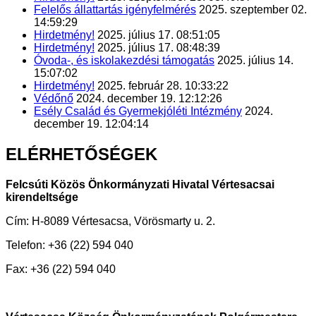
Felelős állattartás igényfelmérés
2025. szeptember 02.
14:59:29
Hirdetmény!
2025. július 17. 08:51:05
Hirdetmény!
2025. július 17. 08:48:39
Óvoda-, és iskolakezdési támogatás
2025. július 14.
15:07:02
Hirdetmény!
2025. február 28. 10:33:22
Védőnő
2024. december 19. 12:12:26
Esély Család és Gyermekjóléti Intézmény
2024.
december 19. 12:04:14
ELÉRHETŐSÉGEK
Felcsúti Közös Önkormányzati Hivatal Vértesacsai
kirendeltsége
Cím: H-8089 Vértesacsa, Vörösmarty u. 2.
Telefon: +36 (22) 594 040
Fax: +36 (22) 594 040