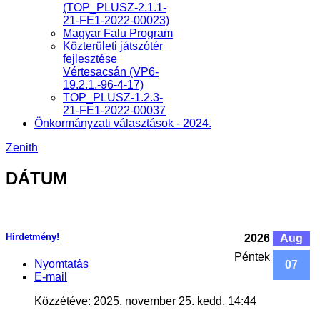
(TOP_PLUSZ-2.1.1-
21-FE1-2022-00023)
Magyar Falu Program
Közterületi játszótér
fejlesztése
Vértesacsán (VP6-
19.2.1.-96-4-17)
TOP_PLUSZ-1.2.3-
21-FE1-2022-00037
Önkormányzati választások - 2024.
Zenith
DÁTUM
Hirdetmény!
2026
Aug
Péntek
Nyomtatás
07
E-mail
Közzétéve: 2025. november 25. kedd, 14:44