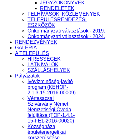
JEGYZŐKÖNYVEK
RENDELETEK
FELHÍVÁSOK, KÖZLEMÉNYEK
TELEPÜLÉSRENDEZÉSI
ESZKÖZÖK
Önkormányzati választások - 2019.
Önkormányzati választások - 2024.
RENDEZVÉNYEK
GALÉRIA
A TELEPÜLÉS
HÍRESSÉGEK
LÁTNIVALÓK
SZÁLLÁSHELYEK
Pályázatok
Ivóvízminőség-javító
program (KEHOP-
2.1.3-15-2016-00009)
Vértesacsai
Szivárvány Német
Nemzetiségi Óvoda
felújítása (TOP-1.4.1-
15-FE1-2016-00020)
Községháza
épületenergetikai
korszerűsítése