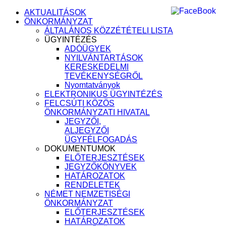
AKTUALITÁSOK
ÖNKORMÁNYZAT
ÁLTALÁNOS KÖZZÉTÉTELI LISTA
ÜGYINTÉZÉS
ADÓÜGYEK
NYILVÁNTARTÁSOK
KERESKEDELMI
TEVÉKENYSÉGRŐL
Nyomtatványok
ELEKTRONIKUS ÜGYINTÉZÉS
FELCSÚTI KÖZÖS
ÖNKORMÁNYZATI HIVATAL
JEGYZŐI,
ALJEGYZŐI
ÜGYFÉLFOGADÁS
DOKUMENTUMOK
ELŐTERJESZTÉSEK
JEGYZŐKÖNYVEK
HATÁROZATOK
RENDELETEK
NÉMET NEMZETISÉGI
ÖNKORMÁNYZAT
ELŐTERJESZTÉSEK
HATÁROZATOK