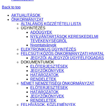
Back to top
AKTUALITÁSOK
ÖNKORMÁNYZAT
ÁLTALÁNOS KÖZZÉTÉTELI LISTA
ÜGYINTÉZÉS
ADÓÜGYEK
NYILVÁNTARTÁSOK KERESKEDELMI
TEVÉKENYSÉGRŐL
Nyomtatványok
ELEKTRONIKUS ÜGYINTÉZÉS
FELCSÚTI KÖZÖS ÖNKORMÁNYZATI HIVATAL
JEGYZŐI, ALJEGYZŐI ÜGYFÉLFOGADÁS
DOKUMENTUMOK
ELŐTERJESZTÉSEK
JEGYZŐKÖNYVEK
HATÁROZATOK
RENDELETEK
NÉMET NEMZETISÉGI ÖNKORMÁNYZAT
ELŐTERJESZTÉSEK
HATÁROZATOK
JEGYZŐKÖNYVEK
RENDELETEK
FELHÍVÁSOK, KÖZLEMÉNYEK