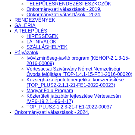
TELEPÜLÉSRENDEZÉSI ESZKÖZÖK
Önkormányzati választások - 2019.
Önkormányzati választások - 2024.
RENDEZVÉNYEK
GALÉRIA
A TELEPÜLÉS
HÍRESSÉGEK
LÁTNIVALÓK
SZÁLLÁSHELYEK
Pályázatok
Ivóvízminőség-javító program (KEHOP-2.1.3-15-
2016-00009)
Vértesacsai Szivárvány Német Nemzetiségi
Óvoda felújítása (TOP-1.4.1-15-FE1-2016-00020)
Községháza épületenergetikai korszerűsítése
(TOP_PLUSZ-2.1.1-21-FE1-2022-00023)
Magyar Falu Program
Közterületi játszótér fejlesztése Vértesacsán
(VP6-19.2.1.-96-4-17)
TOP_PLUSZ-1.2.3-21-FE1-2022-00037
Önkormányzati választások - 2024.